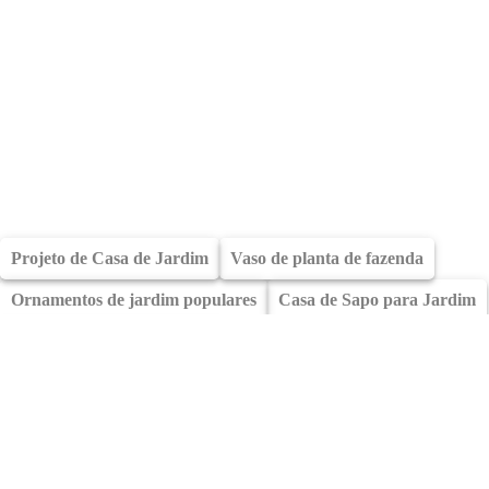
Projeto de Casa de Jardim
Vaso de planta de fazenda
Ornamentos de jardim populares
Casa de Sapo para Jardim
Plantas de casa trepadeiras
Melhores arbustos para a frente da casa
Melhores Plantas de Interior
Gramado do jardim
Regador Pequeno para Plantas de Interior