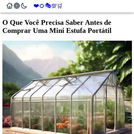
❤️
🎭
🌻
💯
🛒
O Que Você Precisa Saber Antes de
Comprar Uma Mini Estufa Portátil