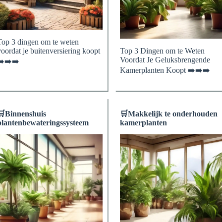
Top 3 dingen om te weten
voordat je buitenversiering koopt
Top 3 Dingen om te Weten
Voordat Je Geluksbrengende
➡️➡️➡️
Kamerplanten Koopt ➡️➡️➡️
🛒
Binnenshuis
🛒
Makkelijk te onderhouden
plantenbewateringssysteem
kamerplanten