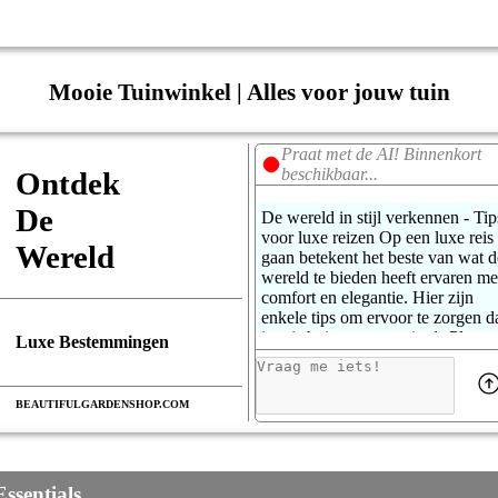
Mooie Tuinwinkel | Alles voor jouw tuin
Praat met de AI!
Binnenkort
beschikbaar...
Ontdek

De

De wereld in stijl verkennen - Tip
voor luxe reizen Op een luxe reis
Wereld
gaan betekent het beste van wat d
wereld te bieden heeft ervaren me
comfort en elegantie. Hier zijn
enkele tips om ervoor te zorgen d
je reis buitengewoon is. 1. Plan
Luxe Bestemmingen
zorgvuldig - Begin met
gedetailleerde planning. Kies
bestemmingen die bekend staan
BEAUTIFULGARDENSHOP.COM
om hun luxe aanbiedingen, zoals
de Franse Rivièra, de Malediven 
Dubai. Onderzoek de beste tijden
om te bezoeken om drukte te
Essentials
vermijden en het beste weer te