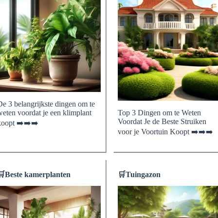
Goede reis!
De 3 belangrijkste dingen om te
weten voordat je een klimplant
Top 3 Dingen om te Weten
Voordat Je de Beste Struiken
koopt ➡️➡️➡️
voor je Voortuin Koopt ➡️➡️➡️
🛒
Beste kamerplanten
🛒
Tuingazon