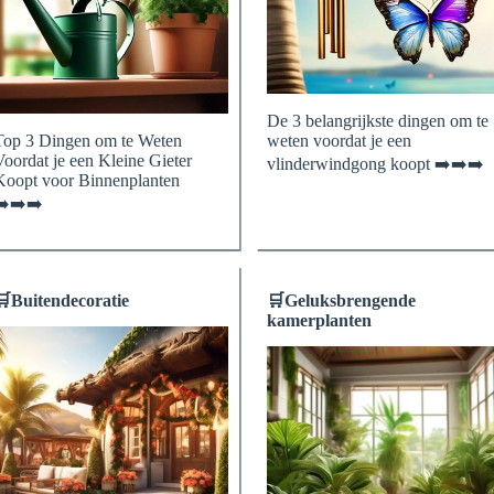
De 3 belangrijkste dingen om te
Top 3 Dingen om te Weten
weten voordat je een
Voordat je een Kleine Gieter
vlinderwindgong koopt ➡️➡️➡️
Koopt voor Binnenplanten
➡️➡️➡️
🛒
Buitendecoratie
🛒
Geluksbrengende
kamerplanten