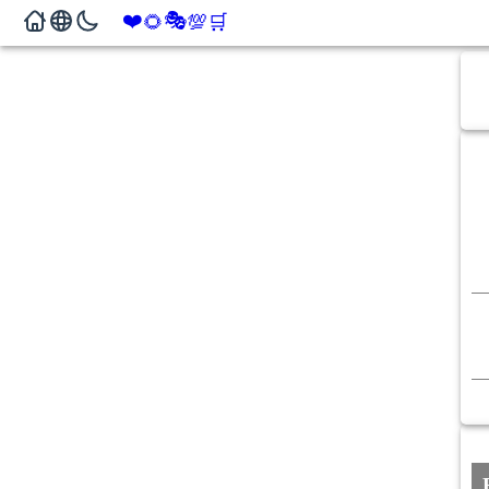
❤️
🎭
🌻
💯
🛒