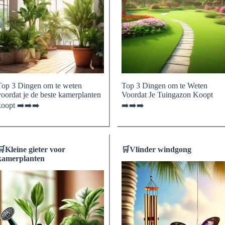
Top 3 Dingen om te weten
Top 3 Dingen om te Weten
voordat je de beste kamerplanten
Voordat Je Tuingazon Koopt
koopt ➡️➡️➡️
➡️➡️➡️
🛒
Kleine gieter voor
🛒
Vlinder windgong
kamerplanten