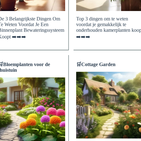
De 3 Belangrijkste Dingen Om
Top 3 dingen om te weten
Te Weten Voordat Je Een
voordat je gemakkelijk te
Binnenplant Bewateringssysteem
onderhouden kamerplanten koop
Koopt ➡️➡️➡️
➡️➡️➡️
🛒
Bloemplanten voor de
🛒
Cottage Garden
thuistuin